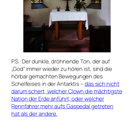
P.S.: Der dunkle, dröhnende Ton, der auf
„God“ immer wieder zu hören ist, sind die
hörbar gemachten Bewegungen des
Schelfeises in der Antarktis –
das sich nicht
darum schert, welcher Clown die mächtigste
Nation der Erde anführt, oder welcher
Rennfahrer mehr aufs Gaspedal getreten
hat als der andere.