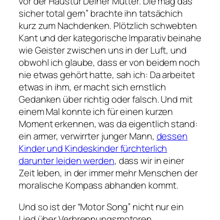
vor der Haustür Deiner Mutter. Die mag das
sicher total gern
” brachte ihn tatsächich
kurz zum Nachdenken. Plötzlich schwebten
Kant und der kategorische Imparativ beinahe
wie Geister zwischen uns in der Luft, und
obwohl ich glaube, dass er von beidem noch
nie etwas gehört hatte, sah ich: Da arbeitet
etwas in ihm, er macht sich ernstlich
Gedanken über richtig oder falsch. Und mit
einem Mal konnte ich für einen kurzen
Moment erkennen, was da eigentlich stand:
ein armer, verwirrter junger Mann,
dessen
Kinder und Kindeskinder fürchterlich
darunter leiden werden
, dass wir in einer
Zeit leben, in der immer mehr Menschen der
moralische Kompass abhanden kommt.
Und so ist der “Motor Song” nicht nur ein
Lied über Verbrennungsmotoren,