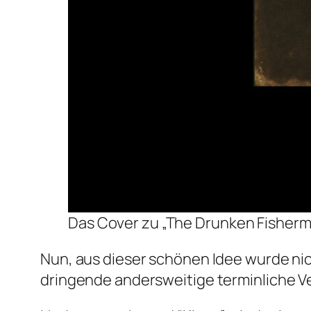
Das Cover zu „The Drunken Fisherm
Nun, aus dieser schönen Idee wurde nic
dringende andersweitige terminliche V