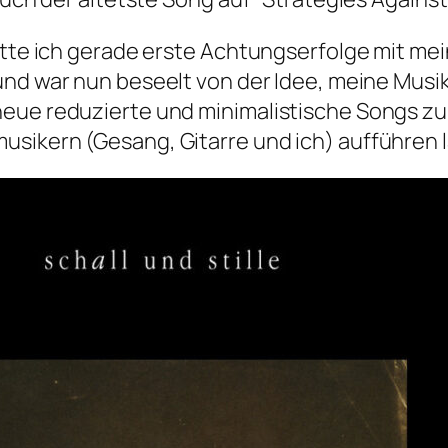
hatte ich gerade erste Achtungserfolge mit m
t und war nun beseelt von der Idee, meine Musi
eue reduzierte und minimalistische Songs zu 
usikern (Gesang, Gitarre und ich) aufführen 