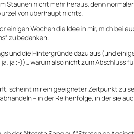
em Staunen nicht mehr heraus, denn normale
urzel von überhaupt nichts.
 einigen Wochen die Idee in mir, mich bei euch
hms“ zu bedanken.
ongs und die Hintergründe dazu aus (und eini
a, ja ;-))… warum also nicht zum Abschluss für
ft, scheint mir ein geeigneter Zeitpunkt zu se
bhandeln – in der Reihenfolge, in der sie auc
auch der ältetste Song auf “Strategies Against