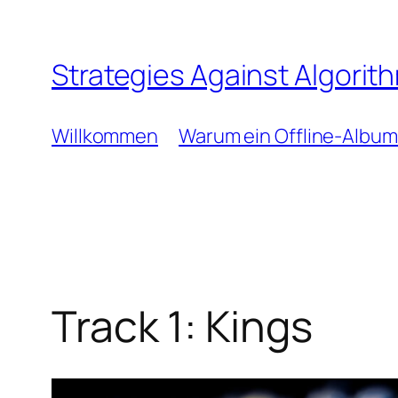
Zum
Inhalt
Strategies Against Algorit
springen
Willkommen
Warum ein Offline-Album
Track 1: Kings