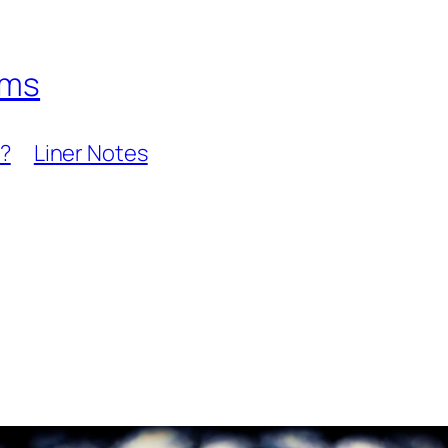
hms
?
Liner Notes