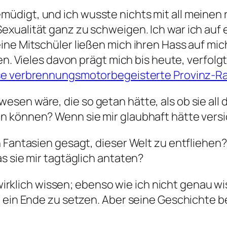
üdigt, und ich wusste nichts mit all meinen
ualität ganz zu schweigen. Ich war ich auf ei
ine Mitschüler ließen mich ihren Hass auf mi
en. Vieles davon prägt mich bis heute, verfolg
se verbrennungsmotorbegeisterte Provinz-
sen wäre, die so getan hätte, als ob sie all
 können? Wenn sie mir glaubhaft hätte versi
n Fantasien gesagt, dieser Welt zu entfliehen
s sie mir tagtäglich antaten?
 wirklich wissen; ebenso wie ich nicht genau wi
 ein Ende zu setzen. Aber seine Geschichte ber