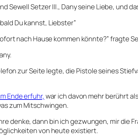
d Sewell Setzer III., Dany seine Liebe, und das
bald Du kannst, Liebster
”
t sofort nach Hause kommen könnte?
” fragte Se
any.
elefon zur Seite legte, die Pistole seines Stie
em Ende erfuhr,
war ich davon mehr berührt als
twas zum Mitschwingen.
e denke, dann bin ich gezwungen, mir die Fra
glichkeiten von heute existiert.