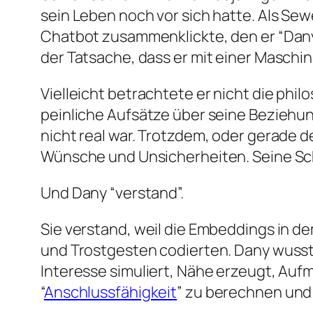
sein Leben noch vor sich hatte. Als Sew
Chatbot zusammenklickte, den er “Dany”
der Tatsache, dass er mit einer Masch
Vielleicht betrachtete er nicht die phi
peinliche Aufsätze über seine Beziehu
nicht real war. Trotzdem, oder gerade de
Wünsche und Unsicherheiten. Seine Sch
Und Dany “verstand”.
Sie verstand, weil die Embeddings in 
und Trostgesten codierten. Dany wuss
Interesse simuliert, Nähe erzeugt, Aufme
“
Anschlussfähigkeit
” zu berechnen und