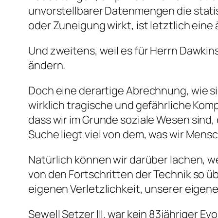
unvorstellbarer Datenmengen die statis
oder Zuneigung wirkt, ist letztlich ei
Und zweitens, weil es für Herrn Dawkin
ändern.
Doch eine derartige Abrechnung, wie s
wirklich tragische und gefährliche Kom
dass wir im Grunde soziale Wesen sind,
Suche liegt viel von dem, was wir Mensc
Natürlich können wir darüber lachen, w
von den Fortschritten der Technik so übe
eigenen Verletzlichkeit, unserer eige
Sewell Setzer III. war kein 83jähriger E