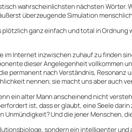
tisch wahrscheinlichsten nächsten Wörter. W
ne äußerst überzeugende Simulation menschli
s plötzlich ganz einfach und total in Ordnung
ie im Internet inzwischen zuhauf zu finden s
ponente dieser Angelegenheit vollkommen unte
 die permanent nach Verständnis, Resonanz u
hlichkeit nennen; sie macht uns aber auch ver
enn ein alter Mann anscheinend nicht versteh
rfordert ist, dass er glaubt, eine Seele darin
nen Unmündigkeit? Und die jener Menschen, di
volutionsbiologe, sondern ein intelligenter un