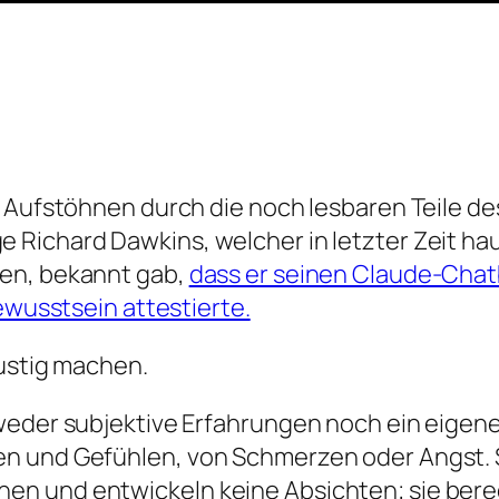
 Aufstöhnen durch die noch lesbaren Teile des 
e Richard Dawkins, welcher in letzter Zeit h
hen, bekannt gab,
dass er seinen Claude-Chatb
Bewusstsein attestierte.
lustig machen.
eder subjektive Erfahrungen noch ein eigenes 
en und Gefühlen, von Schmerzen oder Angst.
n und entwickeln keine Absichten; sie berec