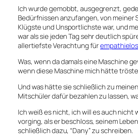
Ich wurde gemobbt, ausgegrenzt, gedem
Bedürfnissen anzufangen, von meiner Sex
Klügste und Unsportlichste war, und me
war als sie jeden Tag sehr deutlich spür
allertiefste Verachtung für
empathielo
Was, wenn da damals eine Maschine gewe
wenn diese Maschine mich hätte trösten
Und was hätte sie schließlich zu meine
Mitschüler dafür bezahlen zu lassen, wa
Ich weiß es nicht, ich will es auch nicht
vorging, als er beschloss, seinem Leben
schließlich dazu, “Dany” zu schreiben.