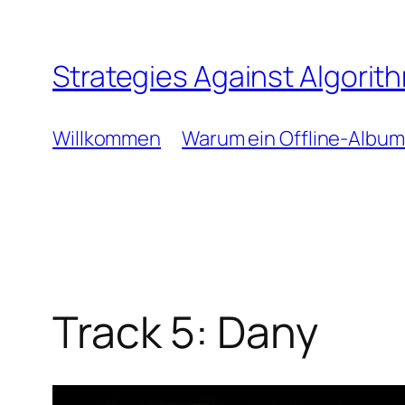
Zum
Inhalt
Strategies Against Algorit
springen
Willkommen
Warum ein Offline-Album
Track 5: Dany