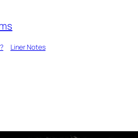
hms
?
Liner Notes