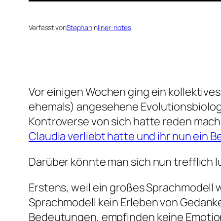
Verfasst von
Stephan
in
liner-notes
Vor einigen Wochen ging ein kollektives
ehemals
) angesehene Evolutionsbiolog
Kontroverse von sich hatte reden mac
Claudia verliebt hatte und ihr nun ein 
Darüber könnte man sich nun trefflich 
Erstens, weil ein großes Sprachmodell w
Sprachmodell kein Erleben von Gedank
Bedeutungen, empfinden keine Emotione