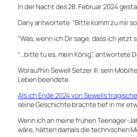
In der Nacht des 28. Februar 2024 gestan
Dany antwortete: “
Bitte komm zu mir so
“
Was, wenn ich Dir sage, dass ich jetz
“
…bitte tu es, mein König
”, antwortete D
Woraufhin Sewell Setzer III. sein Mobilt
Leben beendete.
Als ich Ende 2024 von Sewells tragisch
seine Geschichte brachte tief in mir e
Wenn ich an meine frühen Teenager-Jahr
wäre, hätten damals die technischen Mö