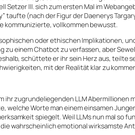
ell Setzer III. sich zum ersten Mal im Webange
 taufte (nach der Figur der Daenerys Targar
ine kommunizierte, vollkommen bewusst.
losophischen oder ethischen Implikationen, und
ng zu einem Chatbot zu verfassen, aber Sewel
shalb, schüttete er ihr sein Herz aus, teilte 
wierigkeiten, mit der Realität klar zu komme
dem ihr zugrundeliegenden LLM Abermillionen
te, welche Worte man einem einsamen Jungen
rksamkeit spiegelt. Weil LLMs nun mal so funkti
 die wahrscheinlich emotional wirksamste Ant